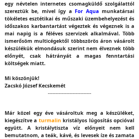
egy névtelen internetes csomagküldő szolgálattól
szereztük be, mivel így a
For Aqua
munkatársai
tökéletes esztétikai és műszaki üzembehelyezést és
időszakos karbantartást végeztek és végeznek is a
mai napig is a féléves szervizek alkalmával. Több
ismerősöm multicégektől többszörös áron vásárolt
készülékük elmondásuk szerint nem élveznek több
előnyét, csak hátrányát a magas fenntartási
költségek miatt.
Mi köszönjük!
Zacskó József Kecskemét
----------------------------
Már közel egy éve vásároltuk meg a készüléket,
kiegészítve a
turmalin
kristályos lúgosítás opcióval
együtt. A kristálytiszta víz előnyeit nem kell
bemutatnom, a teák, kávé, és levesek íze és zamata