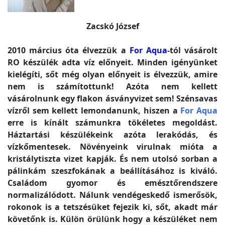
Zacskó József
2010 március óta élvezzük a
For Aqua
-tól vásárolt
RO készülék adta víz előnyeit. Minden igényünket
kielégíti, sőt még olyan előnyeit is élvezzük, amire
nem is számítottunk! Azóta nem kellett
vásárolnunk egy flakon ásványvizet sem! Szénsavas
vízről sem kellett lemondanunk, hiszen a
For Aqua
erre is kínált számunkra tökéletes megoldást.
Háztartási készülékeink azóta lerakódás, és
vízkőmentesek. Növényeink virulnak mióta a
kristálytiszta vizet kapják. És nem utolsó sorban a
pálinkám szeszfokának a beállításához is kiváló.
Családom gyomor és emésztőrendszere
normalizálódott. Nálunk vendégeskedő ismerősök,
rokonok is a tetszésüket fejezik ki, sőt, akadt már
követőnk is. Külön örülünk hogy a készüléket nem