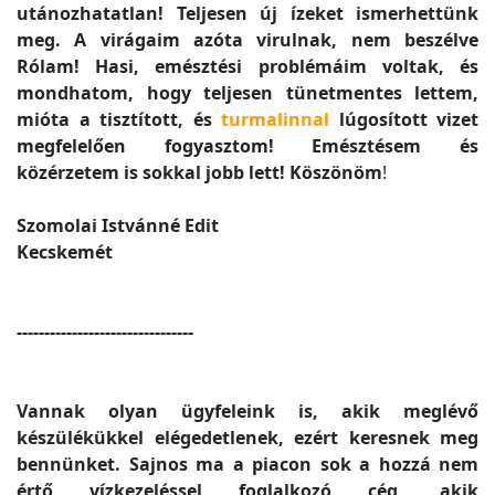
utánozhatatlan! Teljesen új ízeket ismerhettünk
meg. A virágaim azóta virulnak, nem beszélve
Rólam! Hasi, emésztési problémáim voltak, és
mondhatom, hogy teljesen tünetmentes lettem,
mióta a tisztított, és
turmalinnal
lúgosított vizet
megfelelően fogyasztom!
Emésztésem és
közérzetem is sokkal jobb lett!
Köszönöm
!
Szomolai Istvánné Edit
Kecskemét
--------------------------------
Vannak olyan ügyfeleink is, akik meglévő
készülékükkel elégedetlenek, ezért keresnek meg
bennünket. Sajnos ma a piacon sok a hozzá nem
értő vízkezeléssel foglalkozó cég, akik