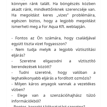
könnyen ránk talált. Ha böngészés közben
akadt ránk, mindkettőnknek szerencséje van.
Ha megoldást keres „vizes” problémáira,
egészen biztos, hogy a legjobb megoldást
ismerheti meg a For Aqua Kft. weblapján.
- Fontos az Ön számára, hogy családjával
együtt tiszta vizet fogyasszon?
- Nem tudja melyik a legjobb víztisztítási
eljárás?
- Szeretne eligazodni a víztisztító
berendezések között?
- Tudni szeretné, hogy valóban a
leghatékonyabb eljárás a fordított ozmózis?
- Milyen káros anyagok vannak a vezetékes
vízben?
- Elege van a szenzációhajhász túlzó
információkból?
- Pontos, korrekt tájékoztatást szeretne?