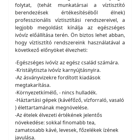
folytat, (tehát munkatársai a víztisztító
berendezések értékesítéséből élnek)
professzionális víztisztítási rendszereivel, a
legjobb megoldást kínálja az egészséges
ivóvíz előállítása terén. Ön biztos lehet abban,
hogy víztisztító rendszereink használatával a
következő előnyöket élvezheti:
-Egészséges ivóvíz az egész család számára.
-Kristálytiszta ivóvíz karnyújtásnyira.
-Az ásványvizekre fordított kiadások
megtakarítása.
-Környezetkímélő, - nincs hulladék.
-Háztartási gépek (kávéfőző, vízforraló, vasaló
) élettartamának megnövelése.
-Az ételek élvezeti értékének jelentős
növekedése: sokkal finomabb tea,
zamatosabb kávé, levesek, főzelékek ízének
javulása.